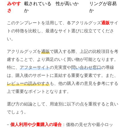
みやす
載されている
性が高いか
リングが容易
さ
か
か
このテンプレートを活用して、各アクリルグッズ
通販
サイ
トの特徴を比較し、最適なサイト選びに役立ててくださ
い。
アクリルグッズを
通販
で購入する際、上記の比較項目を考
慮することで、より満足のいく買い物が可能となります。
特に、
アフターサイト
の充実度や
問い合わせ窓口
の導線
は、購入後のサポートに直結する重要な要素です。また、
レビューの読みやすさ
も、他の購入者の意見を参考にする
上で重要なポイントとなります。
選び方の結論として、用途別に以下の点を重視すると良い
でしょう。
–
個人利用や少量購入の場合
：価格の見せ方や最小ロッ