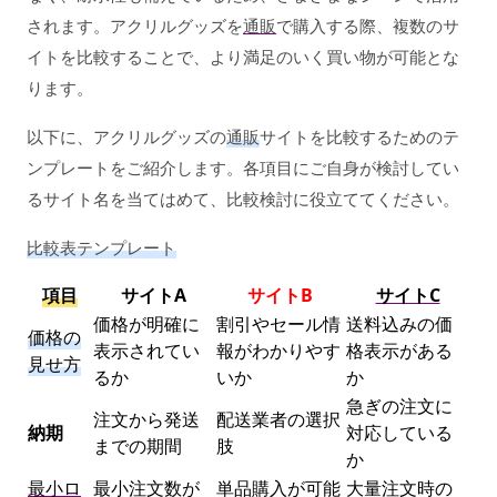
されます。アクリルグッズを
通販
で購入する際、複数のサ
イトを比較することで、より満足のいく買い物が可能とな
ります。
以下に、アクリルグッズの
通販
サイトを比較するためのテ
ンプレートをご紹介します。各項目にご自身が検討してい
るサイト名を当てはめて、比較検討に役立ててください。
比較表テンプレート
項目
サイトA
サイトB
サイトC
価格が明確に
割引やセール情
送料込みの価
価格の
表示されてい
報がわかりやす
格表示がある
見せ方
るか
いか
か
急ぎの注文に
注文から発送
配送業者の選択
納期
対応している
までの期間
肢
か
最小ロ
最小注文数が
単品購入が可能
大量注文時の