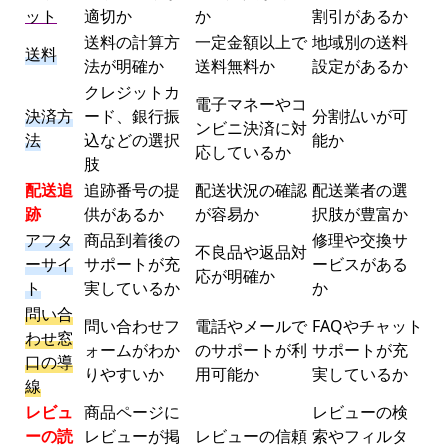
ット
適切か
か
割引があるか
送料の計算方
一定金額以上で
地域別の送料
送料
法が明確か
送料無料か
設定があるか
クレジットカ
電子マネーやコ
決済方
ード、銀行振
分割払いが可
ンビニ決済に対
法
込などの選択
能か
応しているか
肢
配送追
追跡番号の提
配送状況の確認
配送業者の選
跡
供があるか
が容易か
択肢が豊富か
アフタ
商品到着後の
修理や交換サ
不良品や返品対
ーサイ
サポートが充
ービスがある
応が明確か
ト
実しているか
か
問い合
問い合わせフ
電話やメールで
FAQやチャット
わせ窓
ォームがわか
のサポートが利
サポートが充
口の導
りやすいか
用可能か
実しているか
線
レビュ
商品ページに
レビューの検
ーの読
レビューが掲
レビューの信頼
索やフィルタ