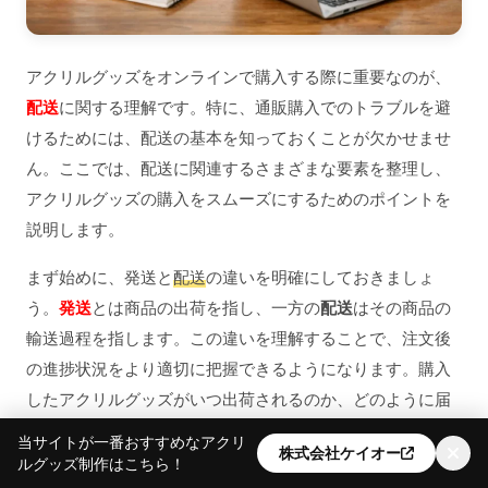
アクリルグッズをオンラインで購入する際に重要なのが、
配送
に関する理解です。特に、通販購入でのトラブルを避
けるためには、配送の基本を知っておくことが欠かせませ
ん。ここでは、配送に関連するさまざまな要素を整理し、
アクリルグッズの購入をスムーズにするためのポイントを
説明します。
まず始めに、発送と
配送
の違いを明確にしておきましょ
う。
発送
とは商品の出荷を指し、一方の
配送
はその商品の
輸送過程を指します。この違いを理解することで、注文後
の進捗状況をより適切に把握できるようになります。購入
したアクリルグッズがいつ出荷されるのか、どのように届
くのかを知るためには、この用語の理解が重要です。
当サイトが一番おすすめなアクリ
株式会社ケイオー
ルグッズ制作はこちら！
次に、アクリルグッズの
納期
についてです。通常、納期は